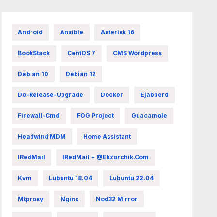
Android
Ansible
Asterisk 16
BookStack
CentOS 7
CMS Wordpress
Debian 10
Debian 12
Do-Release-Upgrade
Docker
Ejabberd
Firewall-Cmd
FOG Project
Guacamole
Headwind MDM
Home Assistant
IRedMail
IRedMail + @ekzorchik.com
Kvm
Lubuntu 18.04
Lubuntu 22.04
Mtproxy
Nginx
Nod32 Mirror