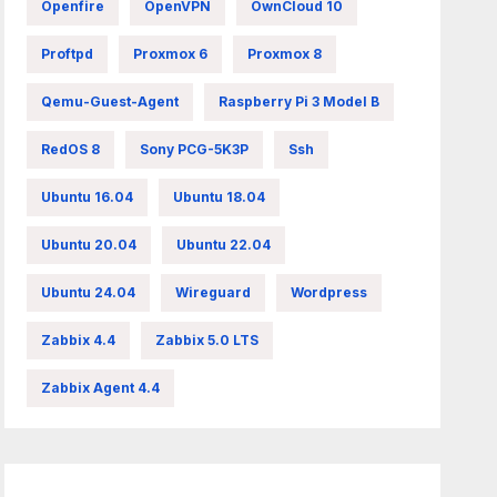
Openfire
OpenVPN
OwnCloud 10
Proftpd
Proxmox 6
Proxmox 8
Qemu-Guest-Agent
Raspberry Pi 3 Model B
RedOS 8
Sony PCG-5K3P
Ssh
Ubuntu 16.04
Ubuntu 18.04
Ubuntu 20.04
Ubuntu 22.04
Ubuntu 24.04
Wireguard
Wordpress
Zabbix 4.4
Zabbix 5.0 LTS
Zabbix Agent 4.4