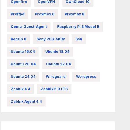
Openfire
OpenVPN
OwnCloud 10
Proftpd
Proxmox 6
Proxmox 8
Qemu-Guest-Agent
Raspberry Pi 3 Model B
RedOS 8
Sony PCG-5K3P
Ssh
Ubuntu 16.04
Ubuntu 18.04
Ubuntu 20.04
Ubuntu 22.04
Ubuntu 24.04
Wireguard
Wordpress
Zabbix 4.4
Zabbix 5.0 LTS
Zabbix Agent 4.4