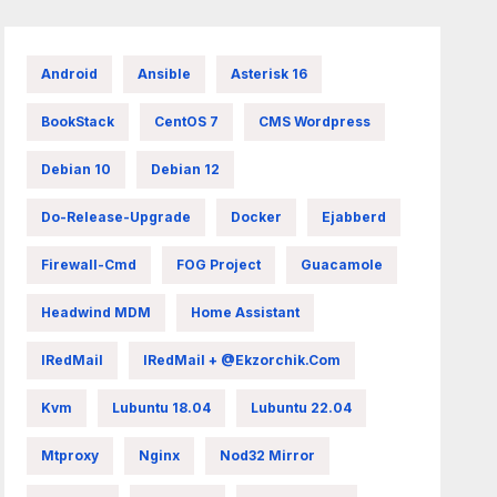
Android
Ansible
Asterisk 16
BookStack
CentOS 7
CMS Wordpress
Debian 10
Debian 12
Do-Release-Upgrade
Docker
Ejabberd
Firewall-Cmd
FOG Project
Guacamole
Headwind MDM
Home Assistant
IRedMail
IRedMail + @ekzorchik.com
Kvm
Lubuntu 18.04
Lubuntu 22.04
Mtproxy
Nginx
Nod32 Mirror