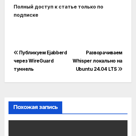
Полный доступ к статье только по
подписке
Навигация
Публикуем Ejabberd
Разворачиваем
через WireGuard
Whisper локально на
по
туннель
Ubuntu 24.04 LTS
записям
Похожая запись