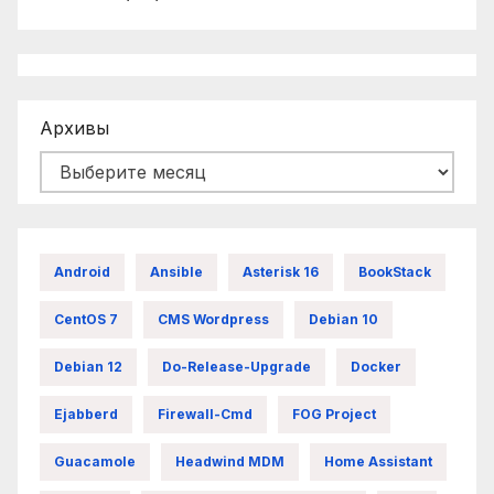
Архивы
Android
Ansible
Asterisk 16
BookStack
CentOS 7
CMS Wordpress
Debian 10
Debian 12
Do-Release-Upgrade
Docker
Ejabberd
Firewall-Cmd
FOG Project
Guacamole
Headwind MDM
Home Assistant