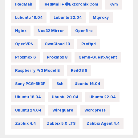
IRedMail
IRedMail + @ekzorchik.com
Kvm
Lubuntu 18.04
Lubuntu 22.04
Mtproxy
Nginx
Nod32 Mirror
Openfire
OpenVPN
OwnCloud 10
Proftpd
Proxmox 6
Proxmox 8
Qemu-Guest-Agent
Raspberry Pi 3 Model B
RedOS 8
Sony PCG-5K3P
Ssh
Ubuntu 16.04
Ubuntu 18.04
Ubuntu 20.04
Ubuntu 22.04
Ubuntu 24.04
Wireguard
Wordpress
Zabbix 4.4
Zabbix 5.0 LTS
Zabbix Agent 4.4