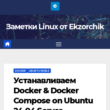
Перейти
к
содержимому
Заметки Linux от Ekzorchik
DOCKER
UBUNTU NOBLE
Устанавливаем
Docker & Docker
Compose on Ubuntu