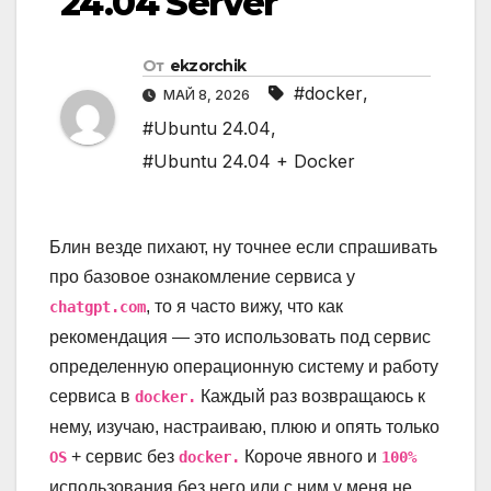
24.04 Server
От
ekzorchik
#docker
,
МАЙ 8, 2026
#Ubuntu 24.04
,
#Ubuntu 24.04 + Docker
Блин везде пихают, ну точнее если спрашивать
про базовое ознакомление сервиса у
, то я часто вижу, что как
chatgpt.com
рекомендация — это использовать под сервис
определенную операционную систему и работу
сервиса в
Каждый раз возвращаюсь к
docker.
нему, изучаю, настраиваю, плюю и опять только
+ сервис без
Короче явного и
OS
docker.
100%
использования без него или с ним у меня не