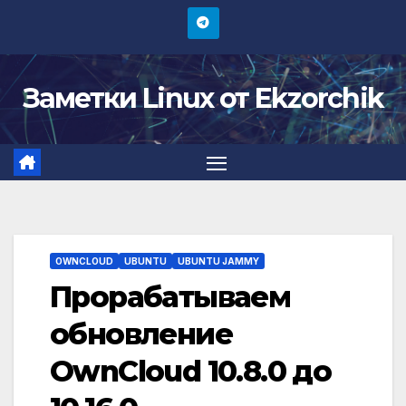
Перейти
к
содержимому
Заметки Linux от Ekzorchik
OWNCLOUD
UBUNTU
UBUNTU JAMMY
Прорабатываем
обновление
OwnCloud 10.8.0 до