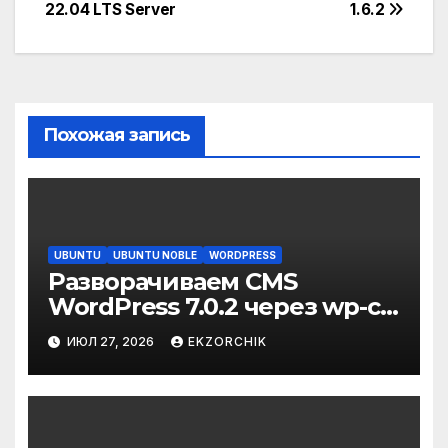
по
22.04 LTS Server
1.6.2
записям
Похожая запись
UBUNTU
UBUNTU NOBLE
WORDPRESS
Разворачиваем CMS
WordPress 7.0.2 через wp-cli
на Ubuntu 24.04 LTS Server
ИЮЛ 27, 2026
EKZORCHIK