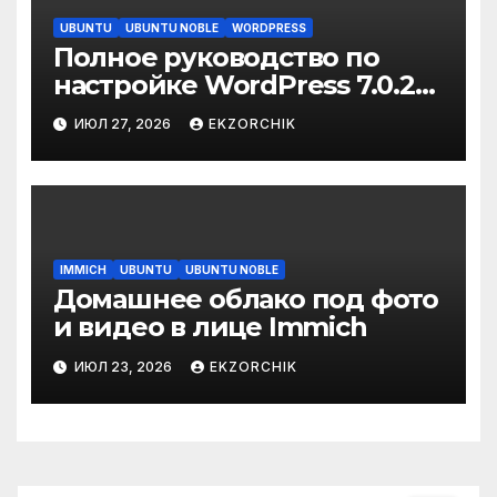
UBUNTU
UBUNTU NOBLE
WORDPRESS
Полное руководство по
настройке WordPress 7.0.2
on Ubuntu 24.04 Server
ИЮЛ 27, 2026
EKZORCHIK
IMMICH
UBUNTU
UBUNTU NOBLE
Домашнее облако под фото
и видео в лице Immich
ИЮЛ 23, 2026
EKZORCHIK