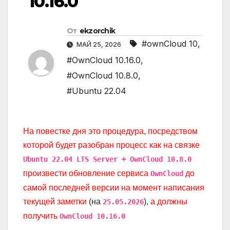
10.16.0
От
ekzorchik
#ownCloud 10
,
МАЙ 25, 2026
#OwnCloud 10.16.0
,
#OwnCloud 10.8.0
,
#Ubuntu 22.04
На повестке дня это процедура, посредством
которой будет разобран процесс как на связке
Ubuntu 22.04 LTS Server + OwnCloud 10.8.0
произвести обновление сервиса
до
OwnCloud
самой последней версии на момент написания
текущей заметки
(на
),
а должны
25.05.2026
получить
OwnCloud 10.16.0