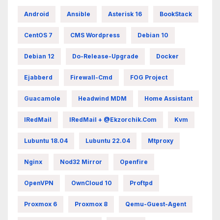
Android
Ansible
Asterisk 16
BookStack
CentOS 7
CMS Wordpress
Debian 10
Debian 12
Do-Release-Upgrade
Docker
Ejabberd
Firewall-Cmd
FOG Project
Guacamole
Headwind MDM
Home Assistant
IRedMail
IRedMail + @ekzorchik.com
Kvm
Lubuntu 18.04
Lubuntu 22.04
Mtproxy
Nginx
Nod32 Mirror
Openfire
OpenVPN
OwnCloud 10
Proftpd
Proxmox 6
Proxmox 8
Qemu-Guest-Agent