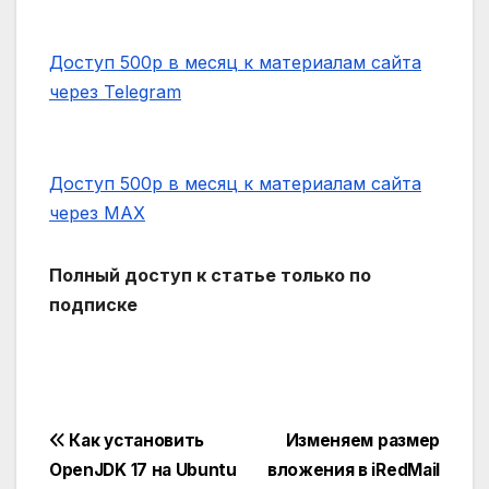
Доступ 500р в месяц к материалам сайта
через Telegram
Доступ 500р в месяц к материалам сайта
через MAX
Полный доступ к статье только по
подписке
Навигация
Как установить
Изменяем размер
OpenJDK 17 на Ubuntu
вложения в iRedMail