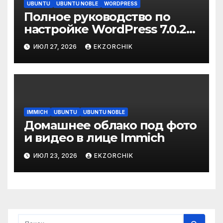
UBUNTU
UBUNTU NOBLE
WORDPRESS
Полное руководство по
настройке WordPress 7.0.2
on Ubuntu 24.04 Server
ИЮЛ 27, 2026
EKZORCHIK
IMMICH
UBUNTU
UBUNTU NOBLE
Домашнее облако под фото
и видео в лице Immich
ИЮЛ 23, 2026
EKZORCHIK