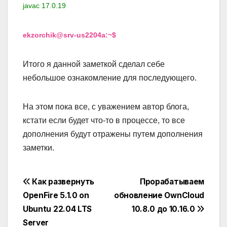
javac 17.0.19
ekzorchik@srv-us2204a:~$
Итого я данной заметкой сделал себе
небольшое ознакомление для последующего.
На этом пока все, с уважением автор блога,
кстати если будет что-то в процессе, то все
дополнения будут отражены путем дополнения
заметки.
Навигация
Как развернуть
Прорабатываем
OpenFire 5.1.0 on
обновление OwnCloud
по
Ubuntu 22.04 LTS
10.8.0 до 10.16.0
записям
Server