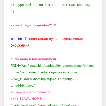
or type selection number: нажимаю клавишу
"0"
ekzorchik@srv-openfire2:~$
Прописываю путь в переменные
Шаг №6:
окружения:
sudo nano /etc/environment
PATH="/usr/local/sbin:/usr/local/bin:/usr/sbin:/usr/bin:/sbi
n:/bin:/usr/games:/usr/local/games:/snap/bin"
JAVA_HOME="/usr/lib/jvm/java-17-openjdk-
amd64/bin/java"
source /etc/environment
echo $JAVA_HOME
/usr/lib/jvm/java-17-openjdk-amd64/bin/java