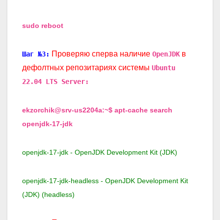
sudo reboot
Проверяю сперва наличие
в
Шаг №3:
OpenJDK
дефолтных репозитариях системы
Ubuntu
22.04 LTS Server:
ekzorchik@srv-us2204a:~$ apt-cache search
openjdk-17-jdk
openjdk-17-jdk - OpenJDK Development Kit (JDK)
openjdk-17-jdk-headless - OpenJDK Development Kit
(JDK) (headless)