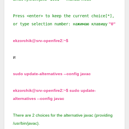
Press <enter> to keep the current choice[*],
or type selection number: нажимаю клавишу
"0"
ekzorchik@srv-openfire2:~$
и
sudo update-alternatives --config javac
ekzorchik@srv-openfire2:~$ sudo update-
alternatives --config javac
There are 2 choices for the alternative javac (providing
/usr/bin/javac).