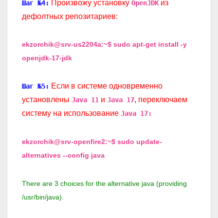
Произвожу установку
из
Шаг №4:
OpenJDK
дефолтных репозитариев:
ekzorchik@srv-us2204a:~$ sudo apt-get install -y
openjdk-17-jdk
Если в системе одновременно
Шаг №5:
установлены
и
,
переключаем
Java 11
Java 17
систему на использование
Java 17:
ekzorchik@srv-openfire2:~$ sudo update-
alternatives --config java
There are 3 choices for the alternative java (providing
/usr/bin/java).