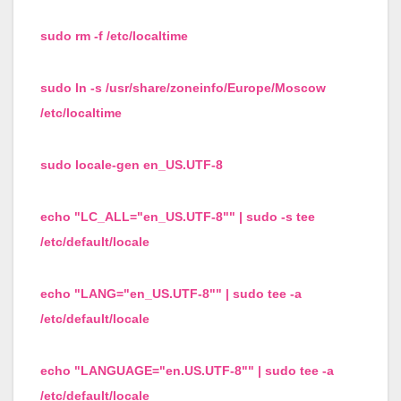
sudo rm -f /etc/localtime
sudo ln -s /usr/share/zoneinfo/Europe/Moscow
/etc/localtime
sudo locale-gen en_US.UTF-8
echo "LC_ALL="en_US.UTF-8"" | sudo -s tee
/etc/default/locale
echo "LANG="en_US.UTF-8"" | sudo tee -a
/etc/default/locale
echo "LANGUAGE="en.US.UTF-8"" | sudo tee -a
/etc/default/locale