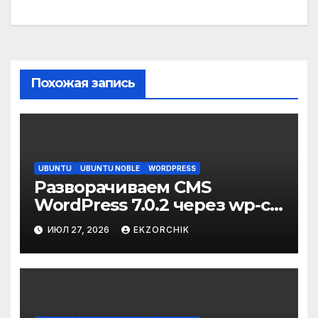
Похожая запись
UBUNTU
UBUNTU NOBLE
WORDPRESS
Разворачиваем CMS
WordPress 7.0.2 через wp-cli
на Ubuntu 24.04 LTS Server
ИЮЛ 27, 2026
EKZORCHIK