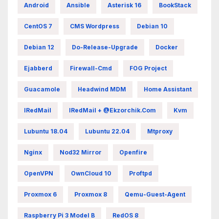
Android
Ansible
Asterisk 16
BookStack
CentOS 7
CMS Wordpress
Debian 10
Debian 12
Do-Release-Upgrade
Docker
Ejabberd
Firewall-Cmd
FOG Project
Guacamole
Headwind MDM
Home Assistant
IRedMail
IRedMail + @ekzorchik.com
Kvm
Lubuntu 18.04
Lubuntu 22.04
Mtproxy
Nginx
Nod32 Mirror
Openfire
OpenVPN
OwnCloud 10
Proftpd
Proxmox 6
Proxmox 8
Qemu-Guest-Agent
Raspberry Pi 3 Model B
RedOS 8