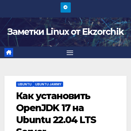
Перейти
к
содержимому
Заметки Linux от Ekzorchik
UBUNTU
UBUNTU JAMMY
Как установить
OpenJDK 17 на
Ubuntu 22.04 LTS